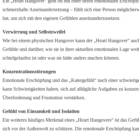
Ein „Heart Hangover“ geht oft mit einer tiefen emotionalen Erschöpfu
schmerzhafte Auseinandersetzung – fühlt sich eine Person möglicherwe
hat, um sich mit den eigenen Gefühlen auseinanderzusetzen.
Verwirrung und Selbstzweifel
Wie bei einem physischen Hangover kann der „Heart Hangover“ auch 
Gefühle und darüber, wie sie in ihrer aktuellen emotionalen Lage we
schiefgelaufen ist oder was sie hätte anders machen können.
Konzentrationsstörungen
Emotionale Erschöpfung und das „Katergefühl“ nach einer schwierig
kann Schwierigkeiten haben, sich auf alltägliche Aufgaben zu konzen
Überforderung und Frustration verstärken.
Gefühl von Einsamkeit und Isolation
Ein weiteres häufiges Merkmal eines „Heart Hangovers“ ist das Gefüh
sich vor der Außenwelt zu schützen. Die emotionale Erschöpfung kann