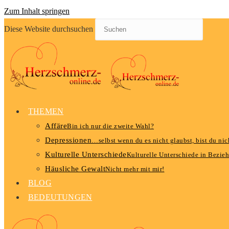
Zum Inhalt springen
Diese Website durchsuchen
THEMEN
Affäre
Bin ich nur die zweite Wahl?
Depressionen
…selbst wenn du es nicht glaubst, bist du nich
Kulturelle Unterschiede
Kulturelle Unterschiede in Bezie
Häusliche Gewalt
Nicht mehr mit mir!
BLOG
BEDEUTUNGEN