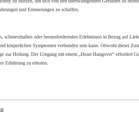
 Hobby zu stürzen, um sich von den überwältigenden Gefühlen zu befrei
fahrungen und Erinnerungen zu schaffen.
n, schmerzhaften oder herausfordernden Erlebnissen in Bezug auf Liebe
 und körperlichen Symptomen verbunden sein kann. Obwohl dieser Zustan
orge zur Heilung. Der Umgang mit einem „Heart Hangover“ erfordert Ge
er Erfahrung zu erholen.
st