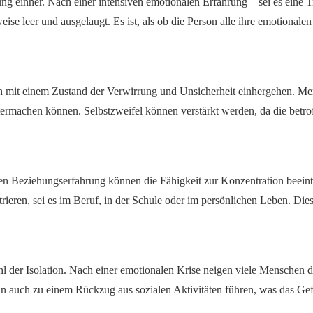
ng einher. Nach einer intensiven emotionalen Erfahrung – sei es eine 
ise leer und ausgelaugt. Es ist, als ob die Person alle ihre emotiona
mit einem Zustand der Verwirrung und Unsicherheit einhergehen. Mens
itermachen können. Selbstzweifel können verstärkt werden, da die betro
en Beziehungserfahrung können die Fähigkeit zur Konzentration beeint
trieren, sei es im Beruf, in der Schule oder im persönlichen Leben. D
l der Isolation. Nach einer emotionalen Krise neigen viele Menschen d
 auch zu einem Rückzug aus sozialen Aktivitäten führen, was das Gefü