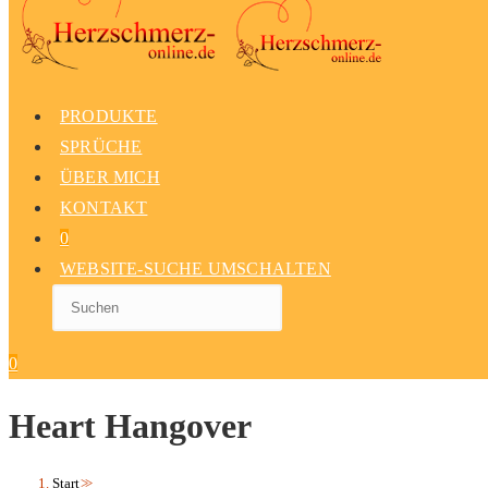
PRODUKTE
SPRÜCHE
ÜBER MICH
KONTAKT
0
WEBSITE-SUCHE UMSCHALTEN
0
Heart Hangover
Start
>>