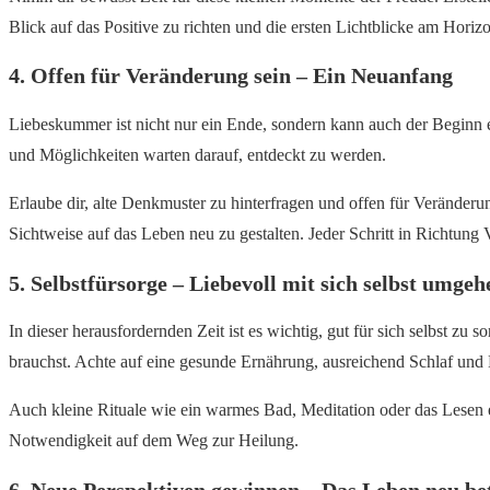
Blick auf das Positive zu richten und die ersten Lichtblicke am Hor
4. Offen für Veränderung sein – Ein Neuanfang
Liebeskummer ist nicht nur ein Ende, sondern kann auch der Beginn ei
und Möglichkeiten warten darauf, entdeckt zu werden.
Erlaube dir, alte Denkmuster zu hinterfragen und offen für Veränderu
Sichtweise auf das Leben neu zu gestalten. Jeder Schritt in Richtung V
5. Selbstfürsorge – Liebevoll mit sich selbst umgeh
In dieser herausfordernden Zeit ist es wichtig, gut für sich selbst z
brauchst. Achte auf eine gesunde Ernährung, ausreichend Schlaf un
Auch kleine Rituale wie ein warmes Bad, Meditation oder das Lesen e
Notwendigkeit auf dem Weg zur Heilung.
6. Neue Perspektiven gewinnen – Das Leben neu be