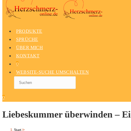
PRODUKTE
SPRÜCHE
ÜBER MICH
KONTAKT
0
WEBSITE-SUCHE UMSCHALTEN
0
Liebeskummer überwinden – Ei
Start
>>