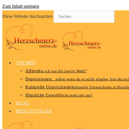
Zum Inhalt springen
Diese Website durchsuchen
THEMEN
Affäre
Bin ich nur die zweite Wahl?
Depressionen
…selbst wenn du es nicht glaubst, bist du nich
Kulturelle Unterschiede
Kulturelle Unterschiede in Bezie
Häusliche Gewalt
Nicht mehr mit mir!
BLOG
BEDEUTUNGEN