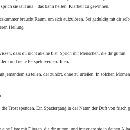
prich sie laut aus – das kann helfen, Klarheit zu gewinnen.
eskummer braucht Raum, um sich aufzulösen. Sei geduldig mit dir selbst
neren Heilung.
sen, dass du nicht alleine bist. Sprich mit Menschen, die dir guttun – 
dern und neue Perspektiven eröffnen.
it jemandem zu teilen, der zuhört, ohne zu urteilen. In solchen Momen
n
, die Trost spenden. Ein Spaziergang in der Natur, der Duft von fris
 eine Liste mit Dingen, die dir guttun, und integriere sie in deinen A