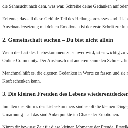
die Sehnsucht nach dem, was war. Schreibe deine Gedanken auf oder s
Erkenne, dass all diese Gefühle Teil des Heilungsprozesses sind. Lieb
Auseinandersetzung mit deinen Emotionen ist der erste Schritt zur in
2. Gemeinschaft suchen – Du bist nicht allein
Wenn die Last des Liebeskummers zu schwer wird, ist es wichtig zu wis
Online-Community. Der Austausch mit anderen kann den Schmerz lin
Manchmal hilft es, die eigenen Gedanken in Worte zu fassen und sie m
Kraft schenken kann.
3. Die kleinen Freuden des Lebens wiederentdecke
Inmitten des Sturms des Liebeskummers sind es oft die kleinen Dinge
Umarmung – all das sind Ankerpunkte im Chaos der Emotionen.
Nimm dir bewusst Zeit für diese kleinen Momente der Freude. Erstelle