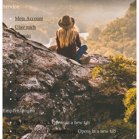
Service
Mein Account
Über mich
Kontakt
Sitemap
Rechtliches
Datenschutz
Impressum
Widerrufsbelehrung
AGB
Empfehlungen
Ihre Firma im Web
Opens in a new tab
Domaincheck | Domainprovider
Opens in a new tab