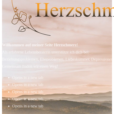
Willkommen auf meiner Seite Herzschmerz!
Als erfahrene Lebensberaterin unterstütze ich dich bei:
Beziehungsproblemen, Eheproblemen, Liebeskummer, Depressionen, 
Gemeinsam finden wir einen Weg!
Opens in a new tab
Opens in a new tab
Opens in a new tab
Opens in a new tab
Opens in a new tab