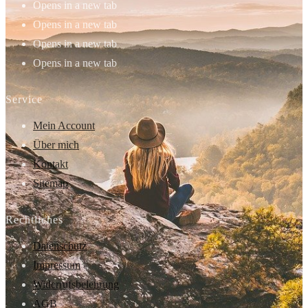
Opens in a new tab
Opens in a new tab
Opens in a new tab
Opens in a new tab
Service
Mein Account
Über mich
Kontakt
Sitemap
Rechtliches
Datenschutz
Impressum
Widerrufsbelehrung
AGB