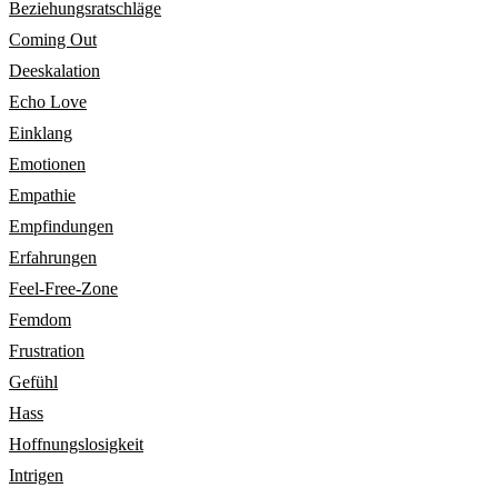
Beziehungsratschläge
Coming Out
Deeskalation
Echo Love
Einklang
Emotionen
Empathie
Empfindungen
Erfahrungen
Feel-Free-Zone
Femdom
Frustration
Gefühl
Hass
Hoffnungslosigkeit
Intrigen