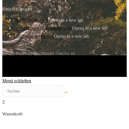
Empfehlungen
Ihre Firma im Web
Opens in a new tab
Domaincheck | Domainprovider
Opens in a new tab
Landingpage erstellen
Opens in a new tab
© COPYRIGHT HERZSCHMERZ-ONLINE.DE
Menü schließen
×
Warenkorb