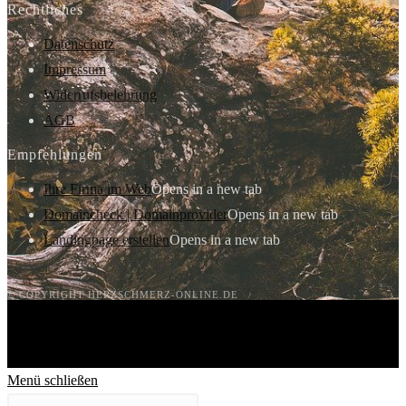
Rechtliches
Datenschutz
Impressum
Widerrufsbelehrung
AGB
Empfehlungen
Ihre Firma im Web
Opens in a new tab
Domaincheck | Domainprovider
Opens in a new tab
Landingpage erstellen
Opens in a new tab
© COPYRIGHT HERZSCHMERZ-ONLINE.DE
Menü schließen