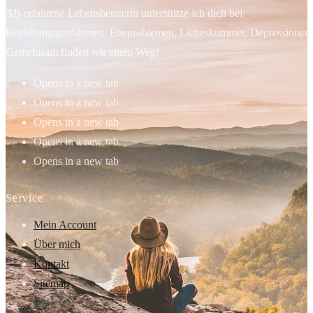
Als erfahrene Lebensberaterin unterstütze ich dich bei:
Beziehungsproblemen, Eheproblemen, Liebeskummer, Depressionen, 
Gemeinsam finden wir einen Weg!
Opens in a new tab
Opens in a new tab
Opens in a new tab
Opens in a new tab
Opens in a new tab
Service
Mein Account
Über mich
Kontakt
Sitemap