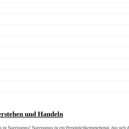
erstehen und Handeln
t Narzissmus? Narzissmus ist ein Persönlichkeitsmerkmal, das sich dur