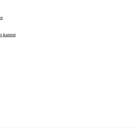
ln
n kannst