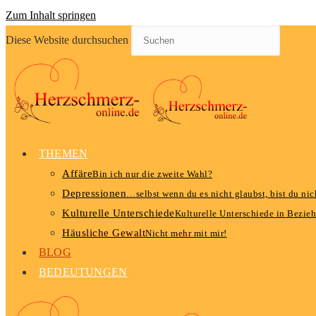
Zum Inhalt springen
Diese Website durchsuchen
THEMEN
Affäre
Bin ich nur die zweite Wahl?
Depressionen
…selbst wenn du es nicht glaubst, bist du nich
Kulturelle Unterschiede
Kulturelle Unterschiede in Bezie
Häusliche Gewalt
Nicht mehr mit mir!
BLOG
BEDEUTUNGEN