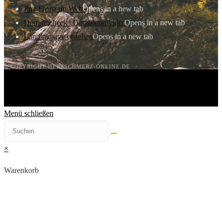
Ihre Firma im Web
Opens in a new tab
Domaincheck | Domainprovider
Opens in a new tab
Landingpage erstellen
Opens in a new tab
© COPYRIGHT HERZSCHMERZ-ONLINE.DE
Menü schließen
×
Warenkorb