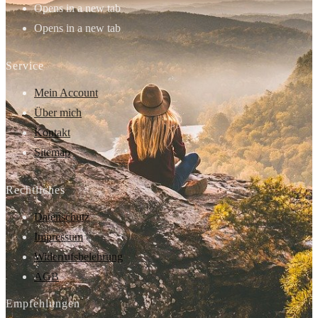
Opens in a new tab
Opens in a new tab
Service
Mein Account
Über mich
Kontakt
Sitemap
Rechtliches
Datenschutz
Impressum
Widerrufsbelehrung
AGB
Empfehlungen