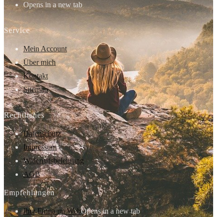
Opens in a new tab
Service
Mein Account
Über mich
Kontakt
Sitemap
Rechtliches
Datenschutz
Impressum
Widerrufsbelehrung
AGB
Empfehlungen
Ihre Firma im Web
Opens in a new tab