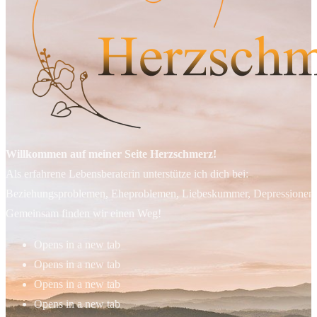
Willkommen auf meiner Seite Herzschmerz!
Als erfahrene Lebensberaterin unterstütze ich dich bei:
Beziehungsproblemen, Eheproblemen, Liebeskummer, Depressionen, 
Gemeinsam finden wir einen Weg!
Opens in a new tab
Opens in a new tab
Opens in a new tab
Opens in a new tab