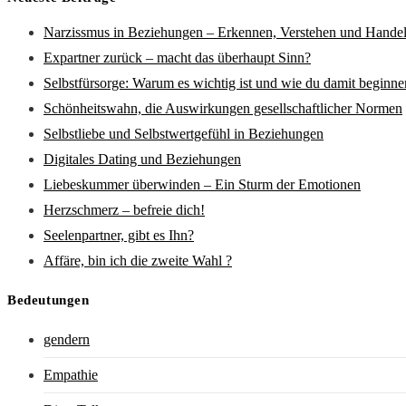
Narzissmus in Beziehungen – Erkennen, Verstehen und Hande
Expartner zurück – macht das überhaupt Sinn?
Selbstfürsorge: Warum es wichtig ist und wie du damit beginne
Schönheitswahn, die Auswirkungen gesellschaftlicher Normen
Selbstliebe und Selbstwertgefühl in Beziehungen
Digitales Dating und Beziehungen
Liebeskummer überwinden – Ein Sturm der Emotionen
Herzschmerz – befreie dich!
Seelenpartner, gibt es Ihn?
Affäre, bin ich die zweite Wahl ?
Bedeutungen
gendern
Empathie