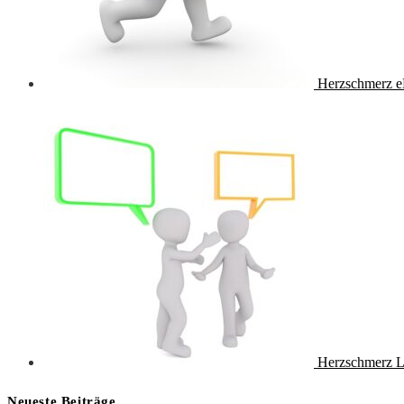
Herzschmerz e
Herzschmerz L
Neueste Beiträge