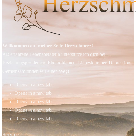
Willkommen auf meiner Seite Herzschmerz!
Als erfahrene Lebensberaterin unterstütze ich dich bei:
Beziehungsproblemen, Eheproblemen, Liebeskummer, Depressionen, 
Gemeinsam finden wir einen Weg!
Opens in a new tab
Opens in a new tab
Opens in a new tab
Opens in a new tab
Opens in a new tab
Service