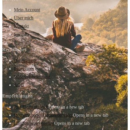
Mein Account
Über mich
Kontakt
Sitemap
Rechtliches
Datenschutz
Impressum
Widerrufsbelehrung
AGB
Empfehlungen
Ihre Firma im Web
Opens in a new tab
Domaincheck | Domainprovider
Opens in a new tab
Landingpage erstellen
Opens in a new tab