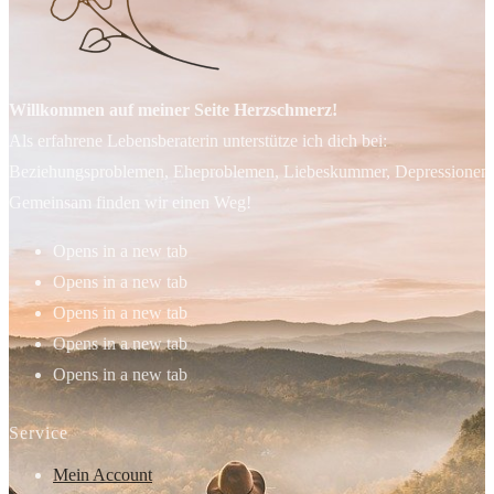
Willkommen auf meiner Seite Herzschmerz!
Als erfahrene Lebensberaterin unterstütze ich dich bei:
Beziehungsproblemen, Eheproblemen, Liebeskummer, Depressionen, 
Gemeinsam finden wir einen Weg!
Opens in a new tab
Opens in a new tab
Opens in a new tab
Opens in a new tab
Opens in a new tab
Service
Mein Account