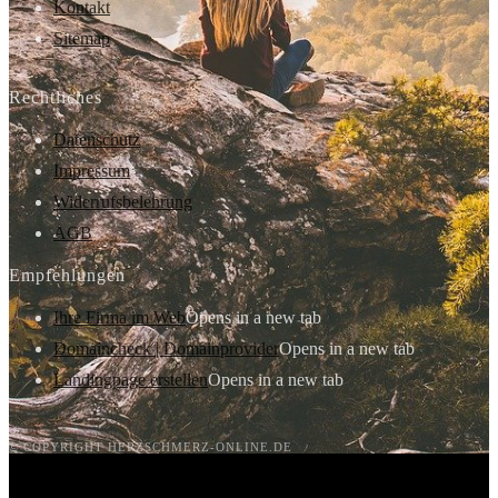
Kontakt
Sitemap
Rechtliches
Datenschutz
Impressum
Widerrufsbelehrung
AGB
Empfehlungen
Ihre Firma im Web
Opens in a new tab
Domaincheck | Domainprovider
Opens in a new tab
Landingpage erstellen
Opens in a new tab
© COPYRIGHT HERZSCHMERZ-ONLINE.DE