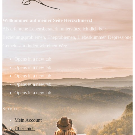
Willkommen auf meiner Seite Herzschmerz!
Als erfahrene Lebensberaterin unterstütze ich dich bei:
Beziehungsproblemen, Eheproblemen, Liebeskummer, Depressionen, 
Gemeinsam finden wir einen Weg!
Opens in a new tab
Opens in a new tab
Opens in a new tab
Opens in a new tab
Opens in a new tab
Service
Mein Account
Über mich