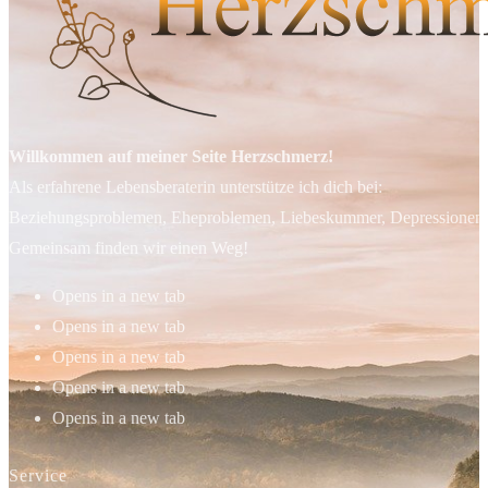
Willkommen auf meiner Seite Herzschmerz!
Als erfahrene Lebensberaterin unterstütze ich dich bei:
Beziehungsproblemen, Eheproblemen, Liebeskummer, Depressionen, 
Gemeinsam finden wir einen Weg!
Opens in a new tab
Opens in a new tab
Opens in a new tab
Opens in a new tab
Opens in a new tab
Service