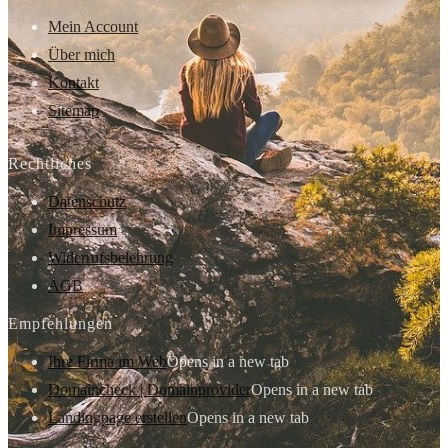
Mein Account
Über mich
Kontakt
Sitemap
Rechtliches
Datenschutz
Impressum
Widerrufsbelehrung
AGB
Empfehlungen
Ihre Firma im Web
Opens in a new tab
Domaincheck | Domainprovider
Opens in a new tab
Landingpage erstellen
Opens in a new tab