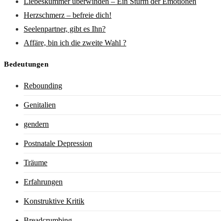
Liebeskummer überwinden – Ein Sturm der Emotionen
Herzschmerz – befreie dich!
Seelenpartner, gibt es Ihn?
Affäre, bin ich die zweite Wahl ?
Bedeutungen
Rebounding
Genitalien
gendern
Postnatale Depression
Träume
Erfahrungen
Konstruktive Kritik
Breadcrumbing