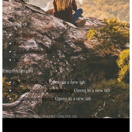
Sitemap
Rechtliches
Datenschutz
Impressum
Widerrufsbelehrung
AGB
Empfehlungen
Ihre Firma im Web
Opens in a new tab
Domaincheck | Domainprovider
Opens in a new tab
Landingpage erstellen
Opens in a new tab
© COPYRIGHT HERZSCHMERZ-ONLINE.DE