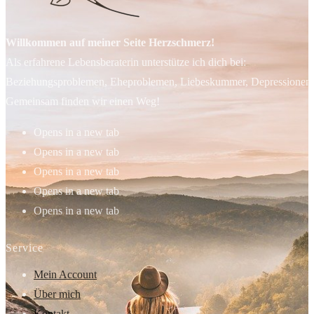
Willkommen auf meiner Seite Herzschmerz!
Als erfahrene Lebensberaterin unterstütze ich dich bei:
Beziehungsproblemen, Eheproblemen, Liebeskummer, Depressionen, 
Gemeinsam finden wir einen Weg!
Opens in a new tab
Opens in a new tab
Opens in a new tab
Opens in a new tab
Opens in a new tab
Service
Mein Account
Über mich
Kontakt